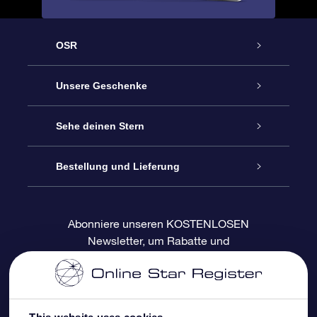
OSR
Service
Unsere Geschenke
Kontakt
Sterne schenken
Sehe deinen Stern
Blog
OSR-Geschenkpaket
Sternregister
Bestellung und Lieferung
Häufig Gestellte Fragen
Super Star Gift
OSR Star Finder App
Kundenlogin
Abonniere unseren KOSTENLOSEN
Newsletter, um Rabatte und
Bewertungen
OSR-Geschenkgutschein
Personalisierte Sternseite
Zahlungsinformationen
Produktneuigkeiten zu erhalten
Firmengeschenke
One Million Stars
Versandinformationen