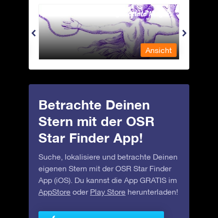
Andromeda - Die angekettete Magd
Antli
nsicht
Ansicht
Betrachte Deinen
Stern mit der OSR
Star Finder App!
Suche, lokalisiere und betrachte Deinen
eigenen Stern mit der OSR Star Finder
App (iOS). Du kannst die App GRATIS im
AppStore
oder
Play Store
herunterladen!