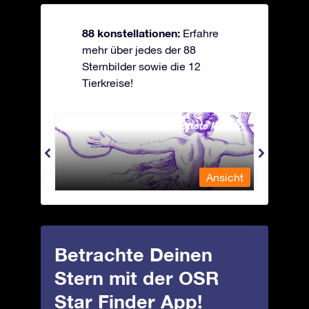
88 konstellationen:
Erfahre
mehr über jedes der 88
Sternbilder sowie die 12
Tierkreise!
Andromeda - Die angekettete Magd
Antli
nsicht
Ansicht
Betrachte Deinen
Stern mit der OSR
Star Finder App!