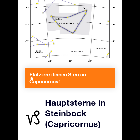
Platziere deinen Stern in
Capricornus!
Hauptsterne in
Steinbock
(Capricornus)