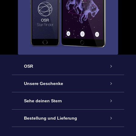
OSR
Service
Unsere Geschenke
Kontakt
Sterne schenken
Sehe deinen Stern
Blog
OSR-Geschenkpaket
Sternregister
Bestellung und Lieferung
Häufig Gestellte Fragen
Super Star Gift
OSR Star Finder App
Kundenlogin