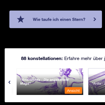
Wie taufe ich einen Stern?
88 konstellationen:
Erfahre mehr über j
Andromeda - Die angekettete
Magd
Antlia 
sicht
Ansicht