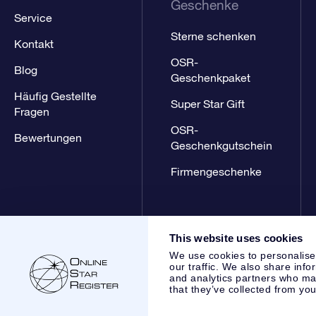
Geschenke
Service
Sterne schenken
Kontakt
OSR-
Blog
Geschenkpaket
Häufig Gestellte
Super Star Gift
Fragen
OSR-
Bewertungen
Geschenkgutschein
Firmengeschenke
This website uses cookies
We use cookies to personalise
our traffic. We also share info
and analytics partners who may
that they’ve collected from you
Online Star Register BV
- Laan van de Maagd 83, 7324 BT 