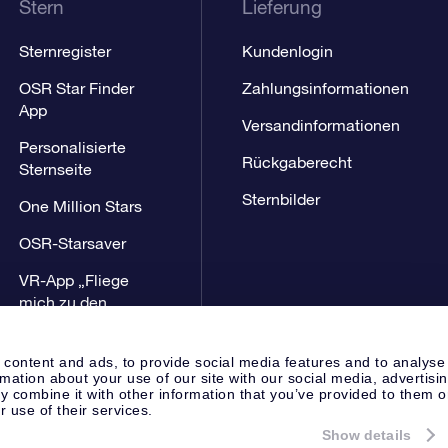
Stern
Lieferung
Sternregister
Kundenlogin
OSR Star Finder
Zahlungsinformationen
App
Versandinformationen
Personalisierte
Rückgaberecht
Sternseite
Sternbilder
One Million Stars
OSR-Starsaver
VR-App „Fliege
mich zu den
Sternen“
 content and ads, to provide social media features and to analyse
rmation about your use of our site with our social media, advertisi
 combine it with other information that you’ve provided to them o
r use of their services.
Show details
Presseseite
Datenschutzerklär
Apeldoorn, The Netherlands