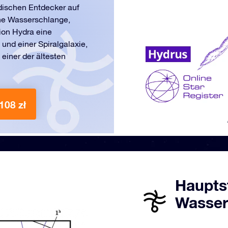
ndischen Entdecker auf
che Wasserschlange,
tion Hydra eine
und einer Spiralgalaxie,
 einer der ältesten
108 zł
Haupts
Wasser