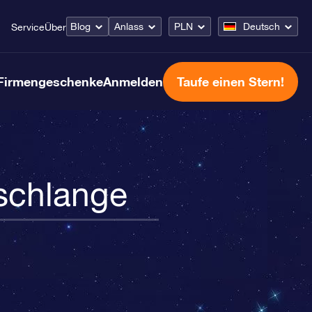
Blog
Anlass
PLN
Deutsch
Service
Über
Firmengeschenke
Anmelden
Taufe einen Stern!
schlange