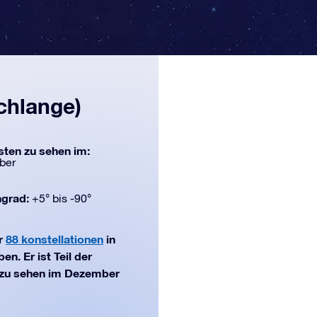
chlange)
ten zu sehen im:
ber
ngrad:
+5° bis -90°
er
88 konstellationen
in
n. Er ist Teil der
n zu sehen im Dezember