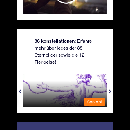
88 konstellationen:
Erfahre
mehr über jedes der 88
Sternbilder sowie die 12
Tierkreise!
Andromeda - Die angekettete Magd
Antli
nsicht
Ansicht