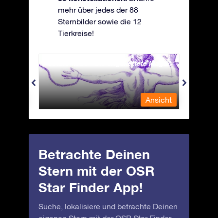
mehr über jedes der 88
Sternbilder sowie die 12
Tierkreise!
Andromeda - Die angekettete Magd
Antli
nsicht
Ansicht
Betrachte Deinen
Stern mit der OSR
Star Finder App!
Suche, lokalisiere und betrachte Deinen