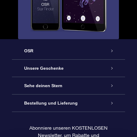
OSR
Service
Unsere Geschenke
Kontakt
Sterne schenken
Sehe deinen Stern
Blog
OSR-Geschenkpaket
Sternregister
Bestellung und Lieferung
Häufig Gestellte Fragen
Super Star Gift
OSR Star Finder App
Kundenlogin
Abonniere unseren KOSTENLOSEN
Newsletter, um Rabatte und
Bewertungen
OSR-Geschenkgutschein