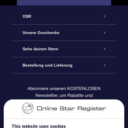
OSR
Service
Unsere Geschenke
Kontakt
Sterne schenken
Sehe deinen Stern
Blog
OSR-Geschenkpaket
Sternregister
Bestellung und Lieferung
Häufig Gestellte Fragen
Super Star Gift
OSR Star Finder App
Kundenlogin
Abonniere unseren KOSTENLOSEN
Newsletter, um Rabatte und
Bewertungen
OSR-Geschenkgutschein
Personalisierte Sternseite
Zahlungsinformationen
Produktneuigkeiten zu erhalten
Firmengeschenke
One Million Stars
Versandinformationen
This website uses cookies