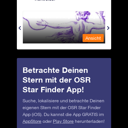
Andromeda - Die angekettete Magd
Antli
nsicht
Ansicht
Betrachte Deinen
Stern mit der OSR
Star Finder App!
Suche, lokalisiere und betrachte Deinen
eigenen Stern mit der OSR Star Finder
App (iOS). Du kannst die App GRATIS im
AppStore
oder
Play Store
herunterladen!