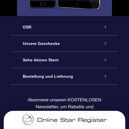
OSR
Service
Unsere Geschenke
Kontakt
Sterne schenken
Sehe deinen Stern
Blog
OSR-Geschenkpaket
Sternregister
Bestellung und Lieferung
Häufig Gestellte Fragen
Super Star Gift
OSR Star Finder App
Kundenlogin
Abonniere unseren KOSTENLOSEN
Newsletter, um Rabatte und
Bewertungen
OSR-Geschenkgutschein
Personalisierte Sternseite
Zahlungsinformationen
Produktneuigkeiten zu erhalten
Firmengeschenke
One Million Stars
Versandinformationen