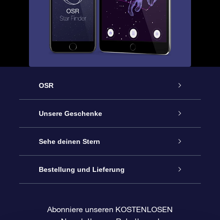
OSR
Service
Unsere Geschenke
Kontakt
Sterne schenken
Sehe deinen Stern
Blog
OSR-Geschenkpaket
Sternregister
Bestellung und Lieferung
Häufig Gestellte Fragen
Super Star Gift
OSR Star Finder App
Kundenlogin
Abonniere unseren KOSTENLOSEN