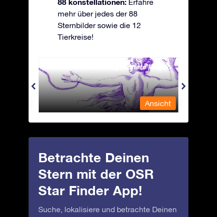
88 konstellationen:
Erfahre
mehr über jedes der 88
Sternbilder sowie die 12
Tierkreise!
Andromeda - Die angekettete Magd
Antli
nsicht
Ansicht
Betrachte Deinen
Stern mit der OSR
Star Finder App!
Suche, lokalisiere und betrachte Deinen