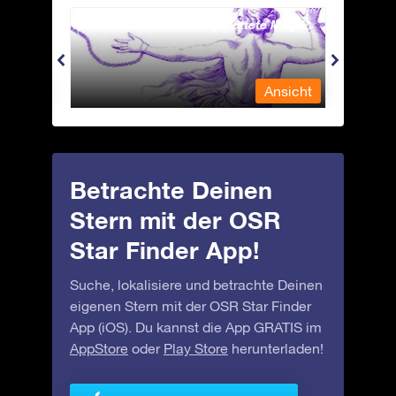
Andromeda - Die angekettete Magd
Antli
nsicht
Ansicht
Betrachte Deinen
Stern mit der OSR
Star Finder App!
Suche, lokalisiere und betrachte Deinen
eigenen Stern mit der OSR Star Finder
App (iOS). Du kannst die App GRATIS im
AppStore
oder
Play Store
herunterladen!