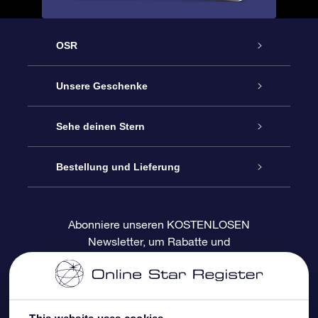
OSR
Service
Unsere Geschenke
Kontakt
Sterne schenken
Sehe deinen Stern
Blog
OSR-Geschenkpaket
Sternregister
Bestellung und Lieferung
Häufig Gestellte Fragen
Super Star Gift
OSR Star Finder App
Kundenlogin
Abonniere unseren KOSTENLOSEN
Newsletter, um Rabatte und
Bewertungen
OSR-Geschenkgutschein
Personalisierte Sternseite
Zahlungsinformationen
Produktneuigkeiten zu erhalten
Firmengeschenke
One Million Stars
Versandinformationen