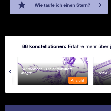
Wie taufe ich einen Stern?
88 konstellationen:
Erfahre mehr über j
Andromeda - Die angekettete
Magd
Antlia 
sicht
Ansicht