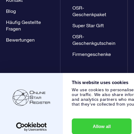
OSR-
Blog
Geschenkpaket
Häufig Gestellte
Super Star Gift
Fragen
OSR-
Bewertungen
Geschenkgutschein
Firmengeschenke
This website uses cookies
We use cookies to personalise
our traffic. We also share info
and analytics partners who may
that they’ve collected from you
Online Star Register BV
- Laan van de Maagd 83, 7324 BT 
,
Kundenservice:
help@osr.org
KVK: 60333553, VAT: NL 853
Allow all