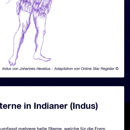
Indus von Johannes Hevelius - Adaptation von Online Star Register ©
erne in Indianer (Indus)
 umfasst mehrere helle Sterne, welche für die Form