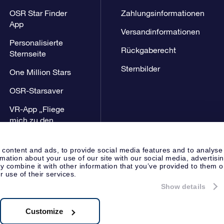
OSR Star Finder
Zahlungsinformationen
App
Versandinformationen
Personalisierte
Rückgaberecht
Sternseite
Sternbilder
One Million Stars
OSR-Starsaver
VR-App „Fliege
mich zu den
Sternen“
 content and ads, to provide social media features and to analyse
rmation about your use of our site with our social media, advertisi
 combine it with other information that you’ve provided to them o
r use of their services.
Show details
Presseseite
Datenschutzerklär
Apeldoorn, The Netherlands
8.62.722B01
Customize