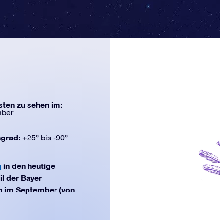
ten zu sehen im:
mber
ngrad:
+25° bis -90°
n
in den heutige
il der Bayer
en im September (von