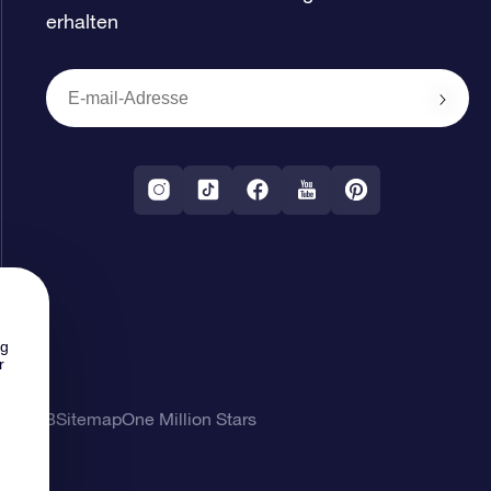
erhalten
ng
r
ung
AGB
Sitemap
One Million Stars