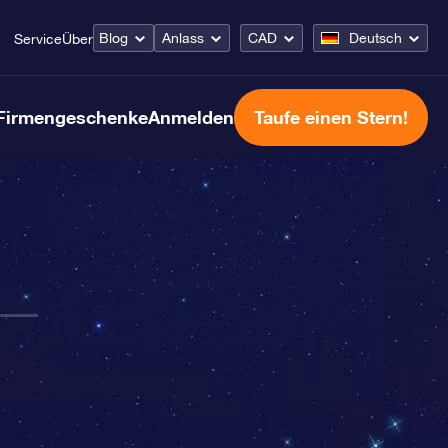
Blog
Anlass
CAD
Deutsch
Service
Über
Firmengeschenke
Anmelden
Taufe einen Stern!