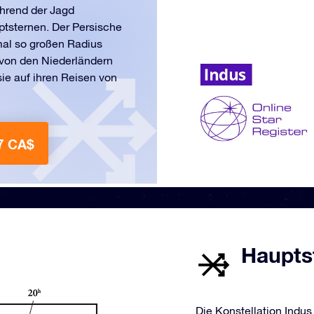
hrend der Jagd
ptsternen. Der Persische
-mal so großen Radius
 von den Niederländern
ie auf ihren Reisen von
7 CA$
Hauptst
Die Konstellation Indus