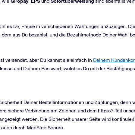
Giropay
EPS
Sofortüberweisung
n wie
,
und
sind ebenfalls ver
cht es Dir, Preise in verschiedenen Währungen anzuzeigen. Die
von dem aus Du bezahlst, und die Bezahlmethode Deiner Wahl b
t versendet, aber Du kannst sie einfach in
Deinem Kundenkon
dresse und Deinem Passwort, welches Du mit der Bestätigungs
 Sicherheit Deiner Bestellinformationen und Zahlungen, denn w
ere sichere Verbindung am Zeichen und dem https://-Teil uns
angezeigt werden. Die Sicherheit unserer Seite wird kontinuier
s auch durch MacAfee Secure.