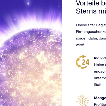
Vorteile 
Sterns m
Online Star Regis
Firmengeschenke 
sorgen dafür, das
wird!
Indivi
Holen 
engagie
untern
läuft.
Menge
Profiti