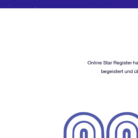
Online Star Register 
begeistert und 
-up. 100%
 schöner
aren super