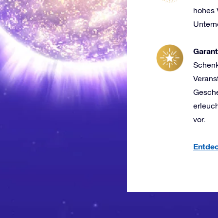
hohes 
Untern
Garant
Schenk
Verans
Gesche
erleuc
vor.
Entdec