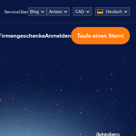
Blog
Anlass
CAD
Deutsch
Service
Über
Firmengeschenke
Anmelden
Taufe einen Stern!