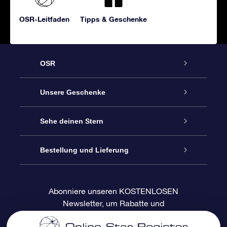
OSR-Leitfaden
Tipps & Geschenke
OSR
Service
Unsere Geschenke
Kontakt
Sterne schenken
Sehe deinen Stern
Blog
OSR-Geschenkpaket
Sternregister
Bestellung und Lieferung
Häufig Gestellte Fragen
Super Star Gift
OSR Star Finder App
Kundenlogin
Abonniere unseren KOSTENLOSEN
Newsletter, um Rabatte und
Bewertungen
OSR-Geschenkgutschein
Personalisierte Sternseite
Zahlungsinformationen
Produktneuigkeiten zu erhalten