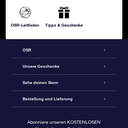
OSR-Leitfaden
Tipps & Geschenke
OSR
Service
Unsere Geschenke
Kontakt
Sterne schenken
Sehe deinen Stern
Blog
OSR-Geschenkpaket
Sternregister
Bestellung und Lieferung
Häufig Gestellte Fragen
Super Star Gift
OSR Star Finder App
Kundenlogin
Abonniere unseren KOSTENLOSEN