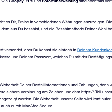
Giropay
EPS
Sofortüberweisung
n wie
,
und
sind ebenfalls ver
cht es Dir, Preise in verschiedenen Währungen anzuzeigen. Die
von dem aus Du bezahlst, und die Bezahlmethode Deiner Wahl b
t versendet, aber Du kannst sie einfach in
Deinem Kundenkon
dresse und Deinem Passwort, welches Du mit der Bestätigungs
 Sicherheit Deiner Bestellinformationen und Zahlungen, denn w
ere sichere Verbindung am Zeichen und dem https://-Teil uns
angezeigt werden. Die Sicherheit unserer Seite wird kontinuier
s auch durch MacAfee Secure.