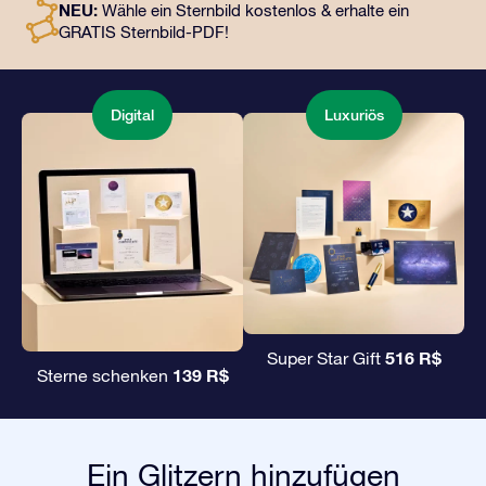
NEU:
Wähle ein Sternbild kostenlos & erhalte ein
unserer Apps. Es ist eine zauberhafte Art, Freunden und
GRATIS Sternbild-PDF!
Liebsten ein unvergängliches Geschenk zu
überreichen.
Digital
Luxuriös
516 R$
Super Star Gift
139 R$
Sterne schenken
Ein Glitzern hinzufügen