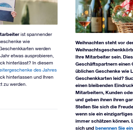
tarbeiter
ist spannender
 Geschenke wie
Weihnachten steht vor der 
r Geschenkkarten werden
Weihnachtsgeschenkkörbe
Jahr etwas ausprobieren,
Ihre Mitarbeiter sein. Di
uck hinterlässt? In diesem
Geschäftspartnern einen 
beitergeschenke des Jahres
üblichen Geschenke wie L
uck hinterlassen und Ihren
Geschenkkarten leid? Such
zt zu werden.
einen bleibenden Eindruc
Mitarbeitern, Kunden ode
und geben ihnen ihren gan
Stellen Sie sich die Freud
wenn sie ein einzigartiges
immer schätzen können. La
sich und
benennen Sie ein