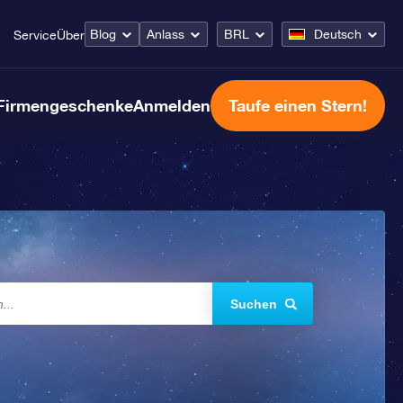
Blog
Anlass
BRL
Deutsch
Service
Über
Firmengeschenke
Anmelden
Taufe einen Stern!
Suchen