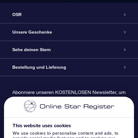
OSR
Service
Unsere Geschenke
Kontakt
Sterne schenken
Sehe deinen Stern
Blog
OSR-Geschenkpaket
Sternregister
Bestellung und Lieferung
Häufig Gestellte Fragen
Super Star Gift
OSR Star Finder App
Kundenlogin
Abonniere unseren KOSTENLOSEN Newsletter, um
Rabatte und Produktneuigkeiten zu erhalten
Bewertungen
OSR-Geschenkgutschein
Personalisierte Sternseite
Zahlungsinformationen
Firmengeschenke
One Million Stars
Versandinformationen
This website uses cookies
We use cookies to personalise content and ads, to
OSR-Starsaver
Rückgaberecht
provide social media features and to analyse our