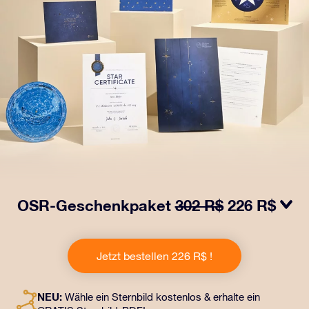
OSR-Geschenkpaket
302 R$
226 R$
Bringen Sie Augen zum Funkeln mit unserem OSR-
Geschenkpaket! Dieses Geschenk enthält einen
Jetzt bestellen 226 R$ !
schönen Umschlag und personalisierte Dokumente, die
an eine Adresse Ihrer Wahl gesendet werden, sowie
digitale Dokumente und die kostenlose Nutzung
NEU:
Wähle ein Sternbild kostenlos & erhalte ein
unserer Apps. Es ist eine zauberhafte Art, Freunden und