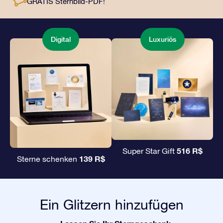
GRATIS Sternbild-PDF!
Liebsten ein unvergängliches Geschenk zu
überreichen.
Digital
Luxuriös
516 R$
Super Star Gift
139 R$
Sterne schenken
Ein Glitzern hinzufügen