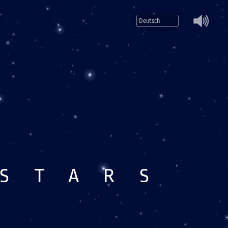
Mute
 STARS