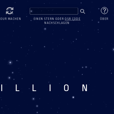
TOUR MACHEN
EINEN STERN ODER
OSR CODE
ÜBER
NACHSCHLAGEN
ILLION