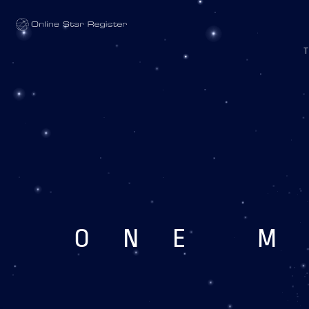
One Million Stars
ONE M