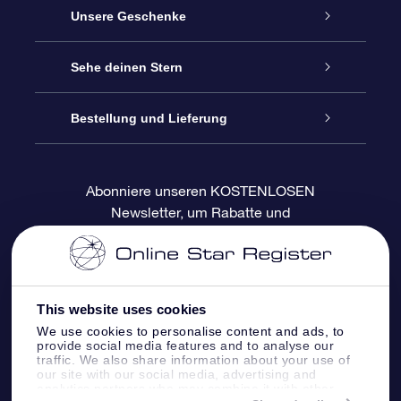
Service
Unsere Geschenke
Kontakt
Sterne schenken
Sehe deinen Stern
Blog
OSR-Geschenkpaket
Sternregister
Bestellung und Lieferung
Häufig Gestellte Fragen
Super Star Gift
OSR Star Finder App
Kundenlogin
Abonniere unseren KOSTENLOSEN
Newsletter, um Rabatte und
Bewertungen
OSR-Geschenkgutschein
Personalisierte Sternseite
Zahlungsinformationen
Produktneuigkeiten zu erhalten
Firmengeschenke
One Million Stars
Versandinformationen
This website uses cookies
OSR-Starsaver
Rückgaberecht
We use cookies to personalise content and ads, to
provide social media features and to analyse our
traffic. We also share information about your use of
VR-App „Fliege mich zu den Sternen“
Sternbilder
our site with our social media, advertising and
analytics partners who may combine it with other