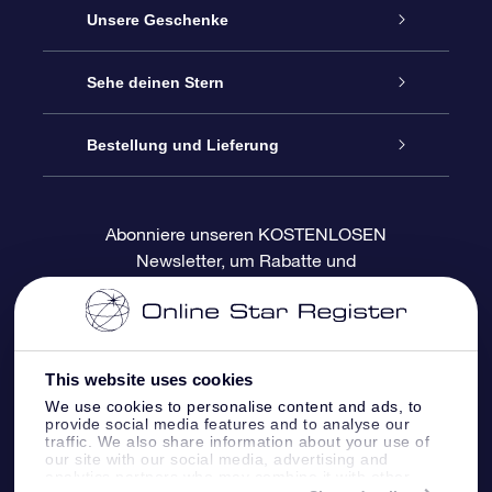
Service
Unsere Geschenke
Kontakt
Sterne schenken
Sehe deinen Stern
Blog
OSR-Geschenkpaket
Sternregister
Bestellung und Lieferung
Häufig Gestellte Fragen
Super Star Gift
OSR Star Finder App
Kundenlogin
Abonniere unseren KOSTENLOSEN
Newsletter, um Rabatte und
Bewertungen
OSR-Geschenkgutschein
Personalisierte Sternseite
Zahlungsinformationen
Produktneuigkeiten zu erhalten
Firmengeschenke
One Million Stars
Versandinformationen
This website uses cookies
OSR-Starsaver
Rückgaberecht
We use cookies to personalise content and ads, to
provide social media features and to analyse our
traffic. We also share information about your use of
VR-App „Fliege mich zu den Sternen“
Sternbilder
our site with our social media, advertising and
analytics partners who may combine it with other