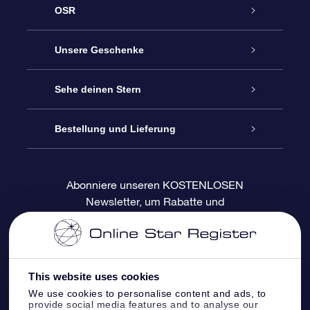
OSR
Service
Unsere Geschenke
Kontakt
Sterne schenken
Sehe deinen Stern
Blog
OSR-Geschenkpaket
Sternregister
Bestellung und Lieferung
Häufig Gestellte Fragen
Super Star Gift
OSR Star Finder App
Kundenlogin
Abonniere unseren KOSTENLOSEN
Newsletter, um Rabatte und
Bewertungen
OSR-Geschenkgutschein
Personalisierte Sternseite
Zahlungsinformationen
Produktneuigkeiten zu erhalten
Firmengeschenke
One Million Stars
Versandinformationen
This website uses cookies
OSR-Starsaver
Rückgaberecht
We use cookies to personalise content and ads, to
provide social media features and to analyse our