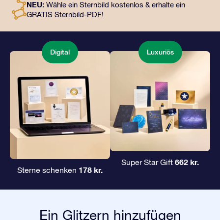
NEU:
Wähle ein Sternbild kostenlos & erhalte ein
unserer Apps. Es ist eine zauberhafte Art, Freunden und
GRATIS Sternbild-PDF!
Liebsten ein unvergängliches Geschenk zu
überreichen.
Digital
Luxuriös
662 kr.
Super Star Gift
178 kr.
Sterne schenken
Ein Glitzern hinzufügen