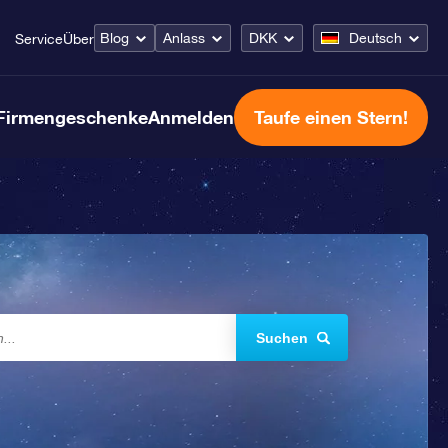
Blog
Anlass
DKK
Deutsch
Service
Über
Firmengeschenke
Anmelden
Taufe einen Stern!
Suchen