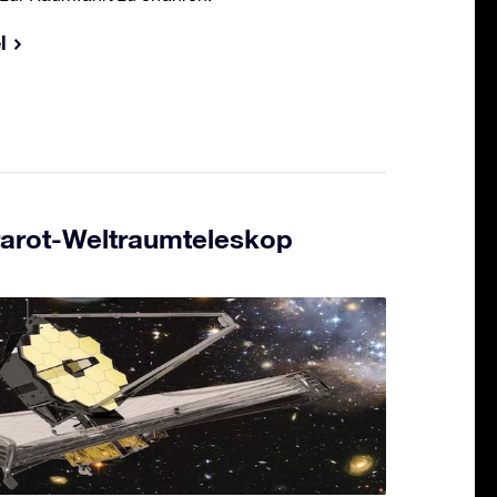
l
arot-Weltraumteleskop