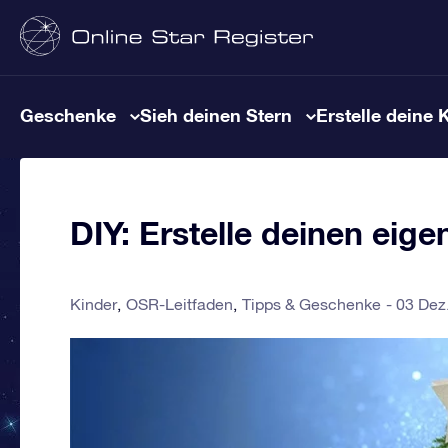
Geschenke
Sieh deinen Stern
Erstelle deine 
DIY: Erstelle deinen eig
Kinder
OSR-Leitfaden
Tipps & Geschenke
03 Dez