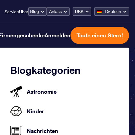
Blog
Anlass
DKK
Deutsch
Service
Über
Firmengeschenke
Anmelden
Taufe einen Stern!
Blogkategorien
Astronomie
Kinder
Nachrichten