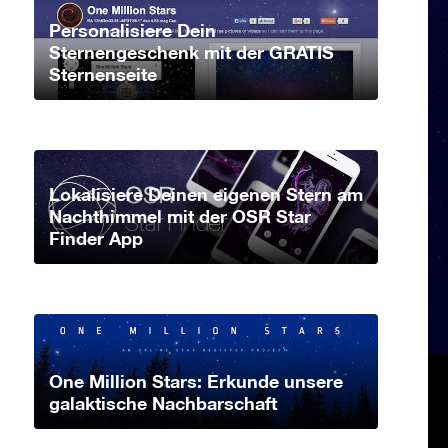
Personalisiere Dein
Sternengeschenk mit der GRATIS
Sternenseite
Lokalisiere Deinen eigenen Stern am
Nachthimmel mit der OSR Star
Finder App
One Million Stars: Erkunde unsere
galaktische Nachbarschaft