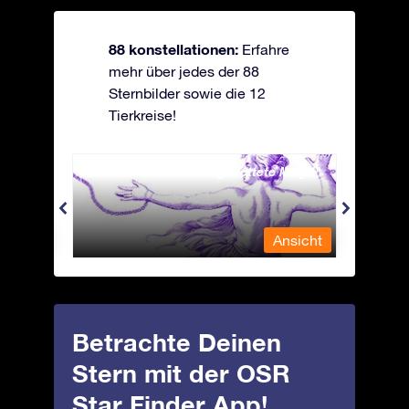
88 konstellationen:
Erfahre
mehr über jedes der 88
Sternbilder sowie die 12
Tierkreise!
Andromeda - Die angekettete Magd
Antli
nsicht
Ansicht
Betrachte Deinen
Stern mit der OSR
Star Finder App!