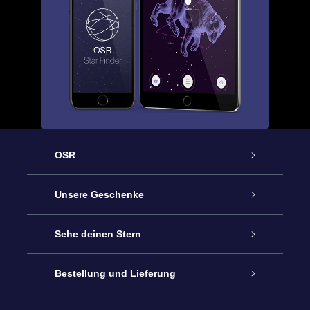
OSR
Service
Unsere Geschenke
Kontakt
Sterne schenken
Sehe deinen Stern
Blog
OSR-Geschenkpaket
Sternregister
Bestellung und Lieferung