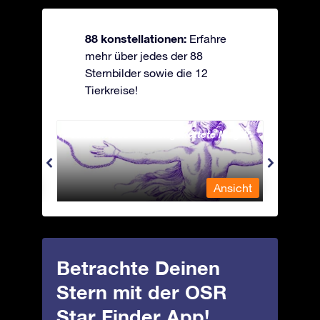
88 konstellationen:
Erfahre
mehr über jedes der 88
Sternbilder sowie die 12
Tierkreise!
Andromeda - Die angekettete Magd
Antli
nsicht
Ansicht
Betrachte Deinen
Stern mit der OSR
Star Finder App!