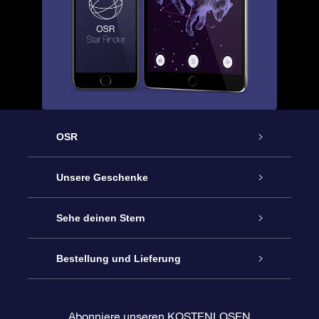
OSR
Service
Unsere Geschenke
Kontakt
Sterne schenken
Sehe deinen Stern
Blog
OSR-Geschenkpaket
Sternregister
Bestellung und Lieferung
Häufig Gestellte Fragen
Super Star Gift
OSR Star Finder App
Kundenlogin
Abonniere unseren KOSTENLOSEN