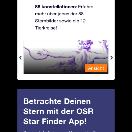
88 konstellationen:
Erfahre
mehr über jedes der 88
Sternbilder sowie die 12
Tierkreise!
Andromeda - Die angekettete Magd
Antli
nsicht
Ansicht
Betrachte Deinen
Stern mit der OSR
Star Finder App!