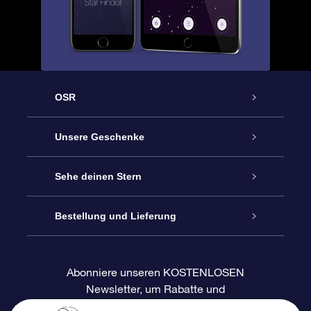
OSR
Service
Unsere Geschenke
Kontakt
Sterne schenken
Sehe deinen Stern
Blog
OSR-Geschenkpaket
Sternregister
Bestellung und Lieferung
Häufig Gestellte Fragen
Super Star Gift
OSR Star Finder App
Kundenlogin
Abonniere unseren KOSTENLOSEN
Newsletter, um Rabatte und
Bewertungen
OSR-Geschenkgutschein
Personalisierte Sternseite
Zahlungsinformationen
Produktneuigkeiten zu erhalten