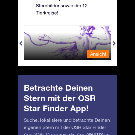
Sternbilder sowie die 12
Tierkreise!
Andromeda - Die angekettete Magd
Antli
nsicht
Ansicht
Betrachte Deinen
Stern mit der OSR
Star Finder App!
Suche, lokalisiere und betrachte Deinen
eigenen Stern mit der OSR Star Finder
App (iOS). Du kannst die App GRATIS im