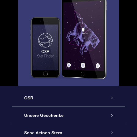
OSR
Service
Unsere Geschenke
Kontakt
Sterne schenken
Sehe deinen Stern