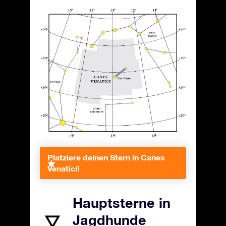
Platziere deinen Stern in Canes
Venatici!
Hauptsterne in
Jagdhunde