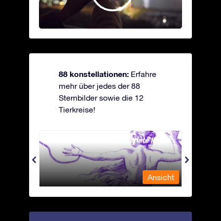
88 konstellationen:
Erfahre
mehr über jedes der 88
Sternbilder sowie die 12
Tierkreise!
Andromeda - Die angekettete Magd
Antli
nsicht
Ansicht