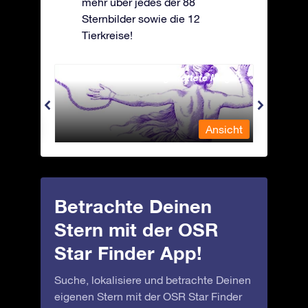
mehr über jedes der 88
Sternbilder sowie die 12
Tierkreise!
Andromeda - Die angekettete Magd
Antli
nsicht
Ansicht
Betrachte Deinen
Stern mit der OSR
Star Finder App!
Suche, lokalisiere und betrachte Deinen
eigenen Stern mit der OSR Star Finder