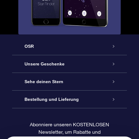
OSR
Service
Unsere Geschenke
Kontakt
Sterne schenken
Sehe deinen Stern
Blog
OSR-Geschenkpaket
Sternregister
Bestellung und Lieferung
Häufig Gestellte Fragen
Super Star Gift
OSR Star Finder App
Kundenlogin
Abonniere unseren KOSTENLOSEN
Newsletter, um Rabatte und
Bewertungen
OSR-Geschenkgutschein
Personalisierte Sternseite
Zahlungsinformationen