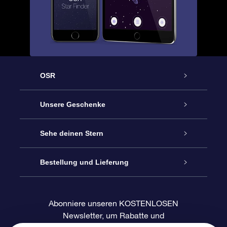
OSR
Service
Unsere Geschenke
Kontakt
Sterne schenken
Sehe deinen Stern
Blog
OSR-Geschenkpaket
Sternregister
Bestellung und Lieferung
Häufig Gestellte Fragen
Super Star Gift
OSR Star Finder App
Kundenlogin
Abonniere unseren KOSTENLOSEN
Newsletter, um Rabatte und
Bewertungen
OSR-Geschenkgutschein
Personalisierte Sternseite
Zahlungsinformationen