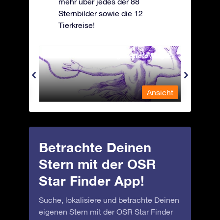
mehr über jedes der 88
Sternbilder sowie die 12
Tierkreise!
Andromeda - Die angekettete Magd
Antli
nsicht
Ansicht
Betrachte Deinen
Stern mit der OSR
Star Finder App!
Suche, lokalisiere und betrachte Deinen
eigenen Stern mit der OSR Star Finder