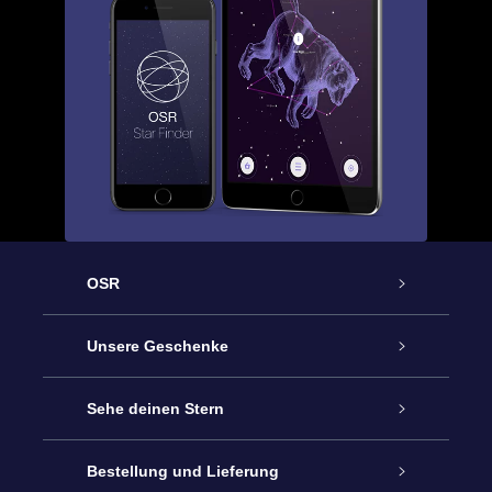
OSR
Service
Unsere Geschenke
Kontakt
Sterne schenken
Sehe deinen Stern
Blog
OSR-Geschenkpaket
Sternregister
Bestellung und Lieferung