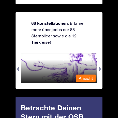
88 konstellationen:
Erfahre
mehr über jedes der 88
Sternbilder sowie die 12
Tierkreise!
Andromeda - Die angekettete Magd
Antli
nsicht
Ansicht
Betrachte Deinen
Stern mit der OSR