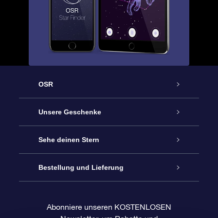
OSR
Service
Unsere Geschenke
Kontakt
Sterne schenken
Sehe deinen Stern
Blog
OSR-Geschenkpaket
Sternregister
Bestellung und Lieferung
Häufig Gestellte Fragen
Super Star Gift
OSR Star Finder App
Kundenlogin
Abonniere unseren KOSTENLOSEN