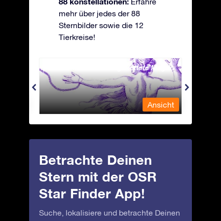
88 konstellationen:
Erfahre
mehr über jedes der 88
Sternbilder sowie die 12
Tierkreise!
Andromeda - Die angekettete Magd
Antli
nsicht
Ansicht
Betrachte Deinen
Stern mit der OSR
Star Finder App!
Suche, lokalisiere und betrachte Deinen