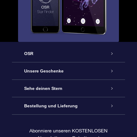
OSR
Service
Unsere Geschenke
Kontakt
Sterne schenken
Sehe deinen Stern
Blog
OSR-Geschenkpaket
Sternregister
Bestellung und Lieferung
Häufig Gestellte Fragen
Super Star Gift
OSR Star Finder App
Kundenlogin
Abonniere unseren KOSTENLOSEN