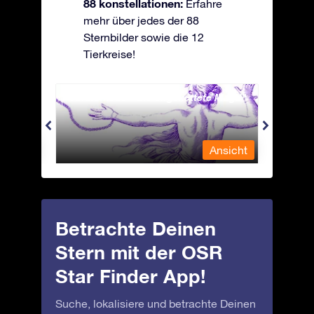
88 konstellationen:
Erfahre
mehr über jedes der 88
Sternbilder sowie die 12
Tierkreise!
Andromeda - Die angekettete Magd
Antli
nsicht
Ansicht
Betrachte Deinen
Stern mit der OSR
Star Finder App!
Suche, lokalisiere und betrachte Deinen