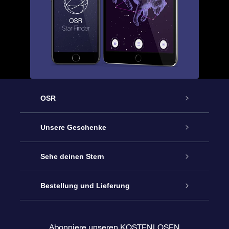
OSR
Service
Unsere Geschenke
Kontakt
Sterne schenken
Sehe deinen Stern
Blog
OSR-Geschenkpaket
Sternregister
Bestellung und Lieferung
Häufig Gestellte Fragen
Super Star Gift
OSR Star Finder App
Kundenlogin
Abonniere unseren KOSTENLOSEN