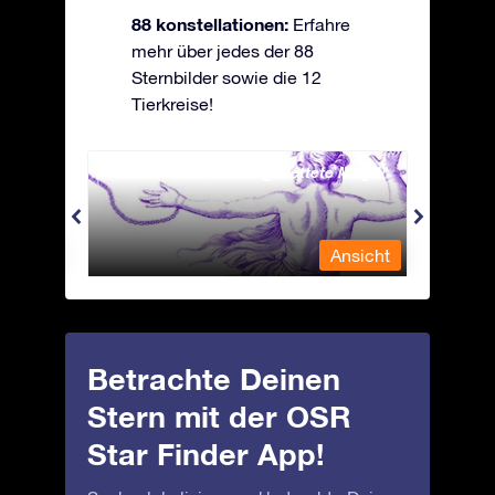
88 konstellationen:
Erfahre
mehr über jedes der 88
Sternbilder sowie die 12
Tierkreise!
Andromeda - Die angekettete Magd
Antli
nsicht
Ansicht
Betrachte Deinen
Stern mit der OSR
Star Finder App!