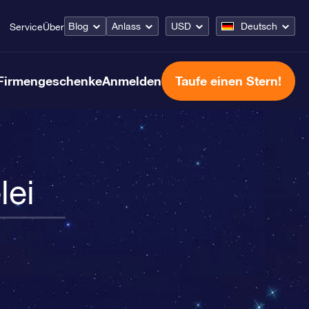
Blog
Anlass
USD
Deutsch
Service
Über
Firmengeschenke
Anmelden
Taufe einen Stern!
lei