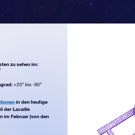
ten zu sehen im:
r
ngrad:
+25° bis -90°
ationen
in den heutige
l der Lacaille
en im Februar (von den