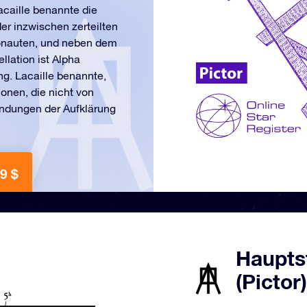
caille benannte die
der inzwischen zerteilten
gonauten, und neben dem
llation ist Alpha
ng. Lacaille benannte,
ionen, die nicht von
indungen der Aufklärung
9 $
Hauptst
(Pictor)