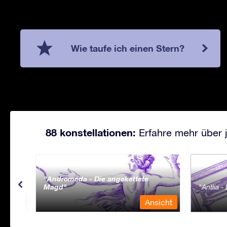
Wie taufe ich einen Stern?
88 konstellationen:
Erfahre mehr über j
Andromeda - Die angekettete
Magd
Antlia 
sicht
Ansicht