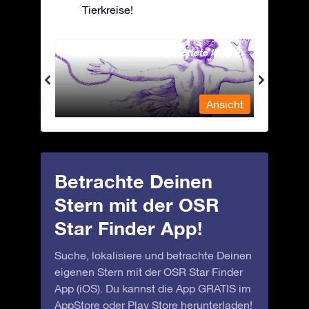
Tierkreise!
Andromeda - Die angekettete Magd
Antli
nsicht
Ansicht
Betrachte Deinen
Stern mit der OSR
Star Finder App!
Suche, lokalisiere und betrachte Deinen
eigenen Stern mit der OSR Star Finder
App (iOS). Du kannst die App GRATIS im
AppStore
oder
Play Store
herunterladen!