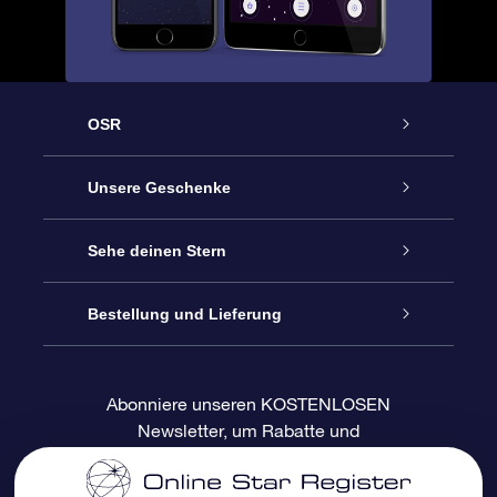
OSR
Service
Unsere Geschenke
Kontakt
Sterne schenken
Sehe deinen Stern
Blog
OSR-Geschenkpaket
Sternregister
Bestellung und Lieferung
Häufig Gestellte Fragen
Super Star Gift
OSR Star Finder App
Kundenlogin
Abonniere unseren KOSTENLOSEN
Newsletter, um Rabatte und
Bewertungen
OSR-Geschenkgutschein
Personalisierte Sternseite
Zahlungsinformationen
Produktneuigkeiten zu erhalten