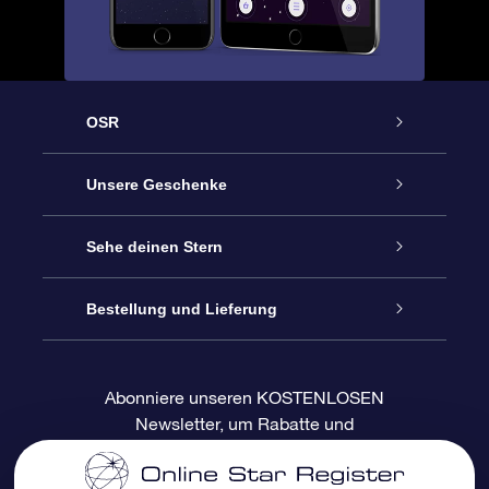
OSR
Service
Unsere Geschenke
Kontakt
Sterne schenken
Sehe deinen Stern
Blog
OSR-Geschenkpaket
Sternregister
Bestellung und Lieferung
Häufig Gestellte Fragen
Super Star Gift
OSR Star Finder App
Kundenlogin
Abonniere unseren KOSTENLOSEN
Newsletter, um Rabatte und
Bewertungen
OSR-Geschenkgutschein
Personalisierte Sternseite
Zahlungsinformationen
Produktneuigkeiten zu erhalten