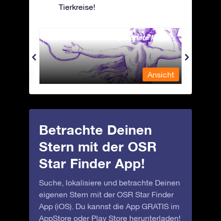
Tierkreise!
Andromeda - Die angekettete Magd
Antli
nsicht
Ansicht
Betrachte Deinen
Stern mit der OSR
Star Finder App!
Suche, lokalisiere und betrachte Deinen
eigenen Stern mit der OSR Star Finder
App (iOS). Du kannst die App GRATIS im
AppStore
oder
Play Store
herunterladen!