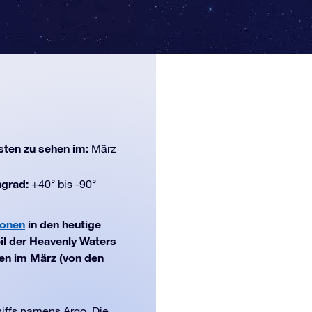
ten zu sehen im:
März
ngrad:
+40° bis -90°
ionen
in den heutige
il der Heavenly Waters
hen im März (von den
hiffs namens Argo. Die