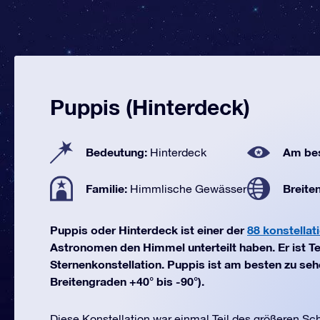
Puppis (Hinterdeck)
Bedeutung:
Am bes
Hinterdeck
Familie:
Breite
Himmlische Gewässer
Puppis oder Hinterdeck ist einer der
88 konstellat
Astronomen den Himmel unterteilt haben. Er ist Te
Sternenkonstellation. Puppis ist am besten zu se
Breitengraden +40° bis -90°).
Diese Konstellation war einmal Teil des größeren Sc