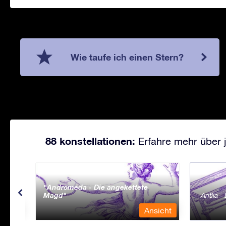
Wie taufe ich einen Stern?
88 konstellationen:
Erfahre mehr über j
Andromeda - Die angekettete
Magd
Antlia 
sicht
Ansicht