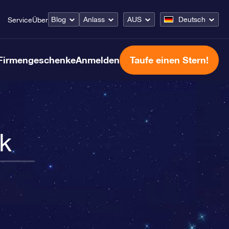
Blog
Anlass
AUS
Deutsch
Service
Über
Firmengeschenke
Anmelden
Taufe einen Stern!
ck