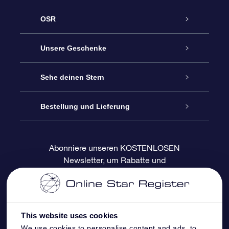
OSR
Service
Unsere Geschenke
Kontakt
Sterne schenken
Sehe deinen Stern
Blog
OSR-Geschenkpaket
Sternregister
Bestellung und Lieferung
Häufig Gestellte Fragen
Super Star Gift
OSR Star Finder App
Kundenlogin
Abonniere unseren KOSTENLOSEN
Newsletter, um Rabatte und
Bewertungen
OSR-Geschenkgutschein
Personalisierte Sternseite
Zahlungsinformationen
Produktneuigkeiten zu erhalten
Firmengeschenke
One Million Stars
Versandinformationen
This website uses cookies
OSR-Starsaver
Rückgaberecht
We use cookies to personalise content and ads, to