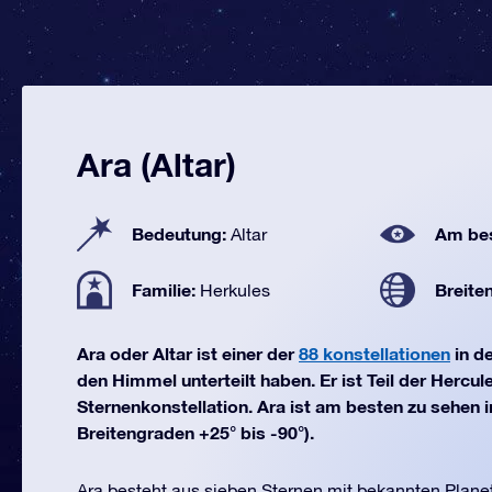
Ara (Altar)
Bedeutung:
Am bes
Altar
Familie:
Breite
Herkules
Ara oder Altar ist einer der
88 konstellationen
in d
den Himmel unterteilt haben. Er ist Teil der Hercul
Sternenkonstellation. Ara ist am besten zu sehen i
Breitengraden +25° bis -90°).
Ara besteht aus sieben Sternen mit bekannten Plane