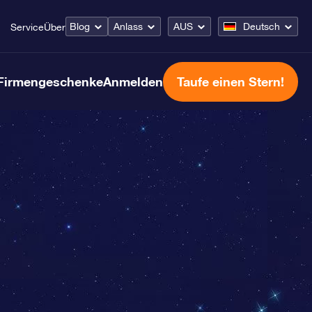
Blog
Anlass
AUS
Deutsch
Service
Über
Firmengeschenke
Anmelden
Taufe einen Stern!