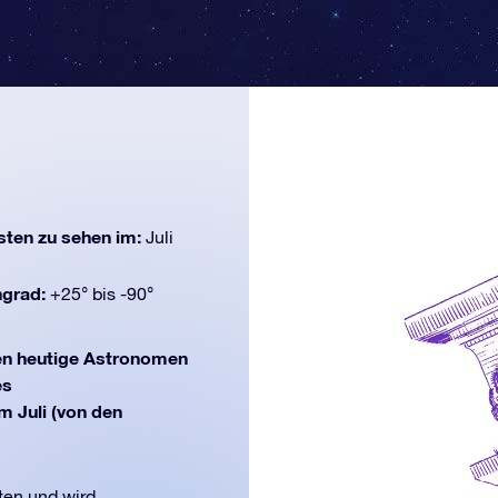
ten zu sehen im:
Juli
ngrad:
+25° bis -90°
en heutige Astronomen
es
m Juli (von den
ten und wird