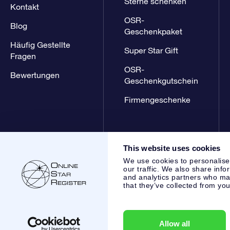
Sterne schenken
Kontakt
OSR-
Blog
Geschenkpaket
Häufig Gestellte
Super Star Gift
Fragen
OSR-
Bewertungen
Geschenkgutschein
Firmengeschenke
This website uses cookies
We use cookies to personalise
our traffic. We also share info
and analytics partners who may
that they’ve collected from you
Online Star Register BV
- Laan van de Maagd 83, 7324 BT 
,
Kundenservice:
help@osr.org
KVK: 60333553, VAT: NL 853
Allow all