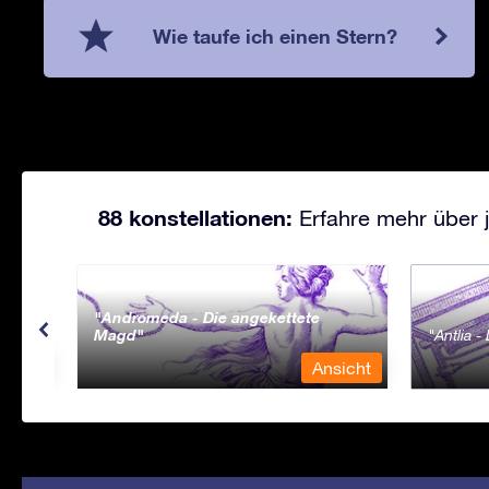
Wie taufe ich einen Stern?
88 konstellationen:
Erfahre mehr über j
Andromeda - Die angekettete
Magd
Antlia 
sicht
Ansicht