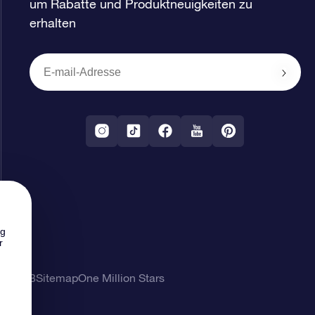
um Rabatte und Produktneuigkeiten zu
erhalten
ng
r
ung
AGB
Sitemap
One Million Stars