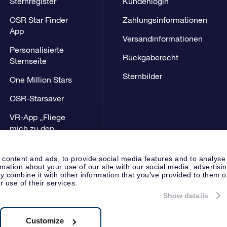
Sternregister
Kundenlogin
OSR Star Finder
Zahlungsinformationen
App
Versandinformationen
Personalisierte
Rückgaberecht
Sternseite
Sternbilder
One Million Stars
OSR-Starsaver
VR-App „Fliege
mich zu den
Sternen“
 content and ads, to provide social media features and to analyse
rmation about your use of our site with our social media, advertisi
 combine it with other information that you’ve provided to them o
r use of their services.
Show details
Presseseite
Datenschutzerklär
Apeldoorn, The Netherlands
8.62.722B01
Customize