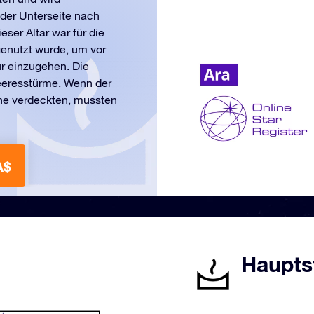
der Unterseite nach
ser Altar war für die
genutzt wurde, um vor
r einzugehen. Die
eeresstürme. Wenn der
rne verdeckten, mussten
A$
Hauptst