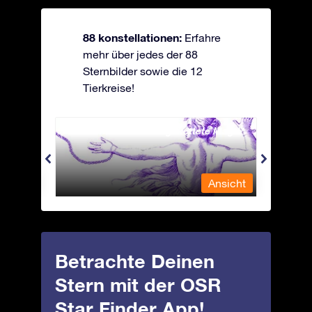
88 konstellationen:
Erfahre
mehr über jedes der 88
Sternbilder sowie die 12
Tierkreise!
Andromeda - Die angekettete Magd
Antli
nsicht
Ansicht
Betrachte Deinen
Stern mit der OSR
Star Finder App!