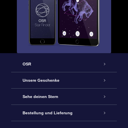
OSR
Service
Unsere Geschenke
Kontakt
Sterne schenken
Sehe deinen Stern
Blog
OSR-Geschenkpaket
Sternregister
Bestellung und Lieferung