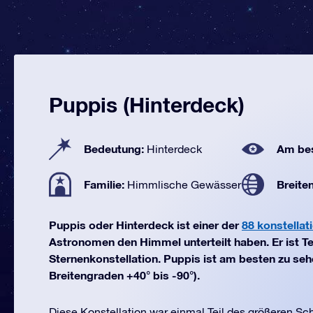
Puppis (Hinterdeck)
Bedeutung:
Am bes
Hinterdeck
Familie:
Breite
Himmlische Gewässer
Puppis oder Hinterdeck ist einer der
88 konstellat
Astronomen den Himmel unterteilt haben. Er ist Te
Sternenkonstellation. Puppis ist am besten zu se
Breitengraden +40° bis -90°).
Diese Konstellation war einmal Teil des größeren Sc