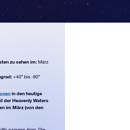
ten zu sehen im:
März
ngrad:
+40° bis -90°
ionen
in den heutige
il der Heavenly Waters
hen im März (von den
hiffs namens Argo. Die