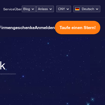
Blog
Anlass
CNY
Deutsch
Service
Über
Firmengeschenke
Anmelden
Taufe einen Stern!
ck