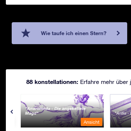
Wie taufe ich einen Stern?
88 konstellationen:
Erfahre mehr über j
Andromeda - Die angekettete
Magd
Antlia 
sicht
Ansicht