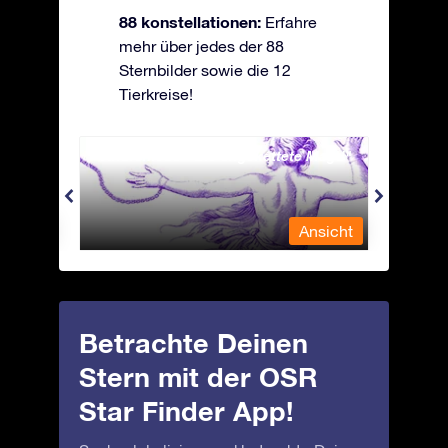
88 konstellationen:
Erfahre
mehr über jedes der 88
Sternbilder sowie die 12
Tierkreise!
Andromeda - Die angekettete Magd
Antli
nsicht
Ansicht
Betrachte Deinen
Stern mit der OSR
Star Finder App!