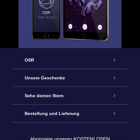
OSR
Service
Unsere Geschenke
Kontakt
Sterne schenken
Sehe deinen Stern
Blog
OSR-Geschenkpaket
Sternregister
Bestellung und Lieferung
Häufig Gestellte Fragen
Super Star Gift
OSR Star Finder App
Kundenlogin
Abonniere unseren KOSTENLOSEN