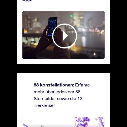
88 konstellationen:
Erfahre
mehr über jedes der 88
Sternbilder sowie die 12
Tierkreise!
Andromeda - Die angekettete Magd
Antli