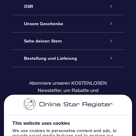
OSR
Service
Unsere Geschenke
Kontakt
Sterne schenken
Sehe deinen Stern
Blog
OSR-Geschenkpaket
Sternregister
Bestellung und Lieferung
Häufig Gestellte Fragen
Super Star Gift
OSR Star Finder App
Kundenlogin
Abonniere unseren KOSTENLOSEN
Newsletter, um Rabatte und
Bewertungen
OSR-Geschenkgutschein
Personalisierte Sternseite
Zahlungsinformationen
Produktneuigkeiten zu erhalten
Firmengeschenke
One Million Stars
Versandinformationen
This website uses cookies
OSR-Starsaver
Rückgaberecht
We use cookies to personalise content and ads, to
provide social media features and to analyse our