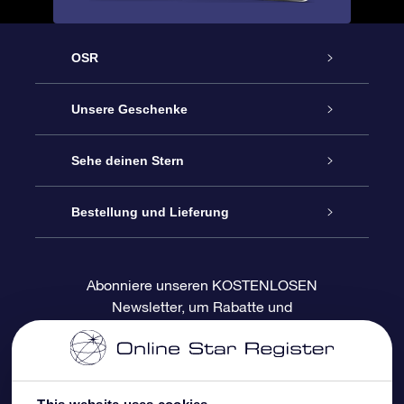
OSR
Service
Unsere Geschenke
Kontakt
Sterne schenken
Sehe deinen Stern
Blog
OSR-Geschenkpaket
Sternregister
Bestellung und Lieferung
Häufig Gestellte Fragen
Super Star Gift
OSR Star Finder App
Kundenlogin
Abonniere unseren KOSTENLOSEN
Newsletter, um Rabatte und
Bewertungen
OSR-Geschenkgutschein
Personalisierte Sternseite
Zahlungsinformationen
Produktneuigkeiten zu erhalten
Firmengeschenke
One Million Stars
Versandinformationen