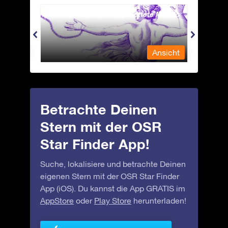
Andromeda - Die angekettete Magd
Antli
nsicht
Ansicht
Betrachte Deinen
Stern mit der OSR
Star Finder App!
Suche, lokalisiere und betrachte Deinen
eigenen Stern mit der OSR Star Finder
App (iOS). Du kannst die App GRATIS im
AppStore
oder
Play Store
herunterladen!