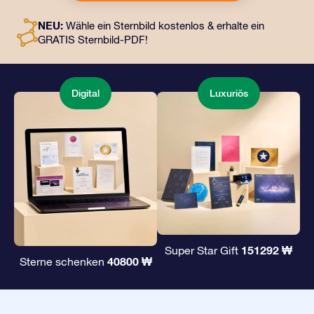
an eine Adresse Ihrer Wahl gesendet werden, sowie
digitale Dokumente und die kostenlose Nutzung
NEU:
Wähle ein Sternbild kostenlos & erhalte ein
unserer Apps. Es ist eine zauberhafte Art, Freunden und
GRATIS Sternbild-PDF!
Liebsten ein unvergängliches Geschenk zu
überreichen.
Digital
Luxuriös
151292 ₩
Super Star Gift
40800 ₩
Sterne schenken