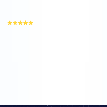
kann. Ich habe das Valentinsgeschenk nach ihm
benannt und natürlich mit einer persönlichen
Nachricht versehen.
Super nettes Valentinsgeschenk!
Weshalb sollte man den Eltern kein Valentinspräsent
schenken können? Das fragte ich mich, als ich für
meinen Mann ein nettes Präsent zum Valentinstag
suchte und bei Online Star Register® landete. Hier
können Sie ganz unkompliziert ein persönliches
Präsent verschicken lassen. Das Valentinspräsent
wird als ein luxuriöses Paket mit Valentinsverpackung
verschickt. Im Paket befinden sich u. a. eine
Sternenkarte und ein offizielles Dokument mit darauf
die Koordinaten ihres selbst ausgesuchten Sterns.
Supertoll! Meine Eltern sind ganz im Bann von
Valentinstag und verschenken nun auch
Valentinspräsente.