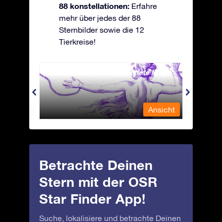
88 konstellationen:
Erfahre
mehr über jedes der 88
Sternbilder sowie die 12
Tierkreise!
Andromeda - Die angekettete Magd
Antli
nsicht
Ansicht
Betrachte Deinen
Stern mit der OSR
Star Finder App!
Suche, lokalisiere und betrachte Deinen