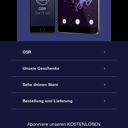
OSR
Service
Unsere Geschenke
Kontakt
Sterne schenken
Sehe deinen Stern
Blog
OSR-Geschenkpaket
Sternregister
Bestellung und Lieferung
Häufig Gestellte Fragen
Super Star Gift
OSR Star Finder App
Kundenlogin
Abonniere unseren KOSTENLOSEN