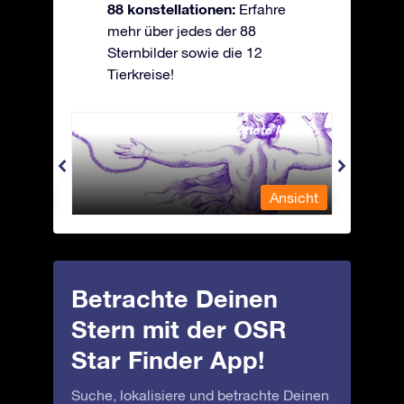
88 konstellationen:
Erfahre
mehr über jedes der 88
Sternbilder sowie die 12
Tierkreise!
Andromeda - Die angekettete Magd
Antli
nsicht
Ansicht
Betrachte Deinen
Stern mit der OSR
Star Finder App!
Suche, lokalisiere und betrachte Deinen