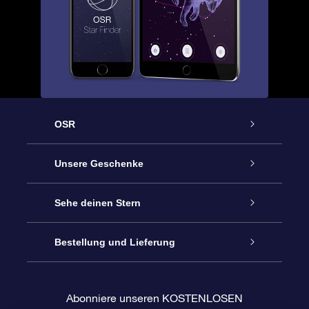
OSR
Service
Unsere Geschenke
Kontakt
Sterne schenken
Sehe deinen Stern
Blog
OSR-Geschenkpaket
Sternregister
Bestellung und Lieferung
Häufig Gestellte Fragen
Super Star Gift
OSR Star Finder App
Kundenlogin
Abonniere unseren KOSTENLOSEN